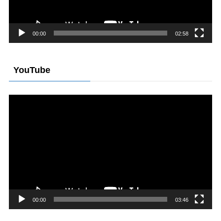
00:00
02:58
YouTube
Video
Player
00:00
03:46