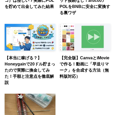
コ）は怪しい？実際にPOL
ット接続なし！arucoの
を貯めて出金してみた結果
POLをBNBに安全に変換す
る裏ワザ
【本当に稼げる？】
【完全版】CanvaとiMovie
Honeygainで20ドル貯まっ
で作る！動画に「早送りマ
たので実際に換金してみ
ーク」を合成する方法（無
た！手順と注意点を徹底解
料版対応）
説