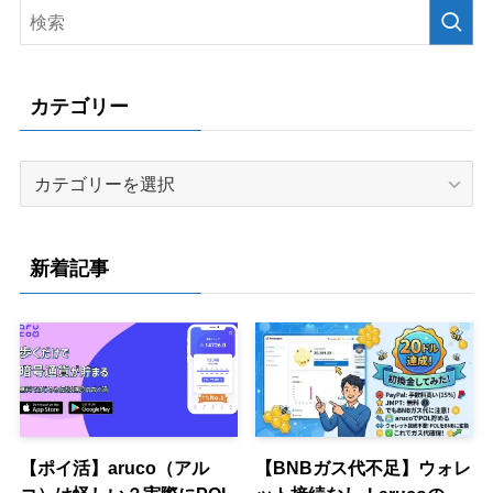
カテゴリー
カ
テ
ゴ
リ
新着記事
ー
【ポイ活】aruco（アル
【BNBガス代不足】ウォレ