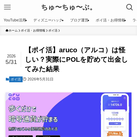
ちゅ〜ちゅ〜ぶ。
YouTube活用
ディズニーハック
ブログ運営
ポイ活・お得情報
ラ
ホーム
ポイ活・お得情報
ポイ活
【ポイ活】aruco（アルコ）は怪
2026
しい？実際にPOLを貯めて出金し
5/31
てみた結果
2026年5月31日
ポイ活