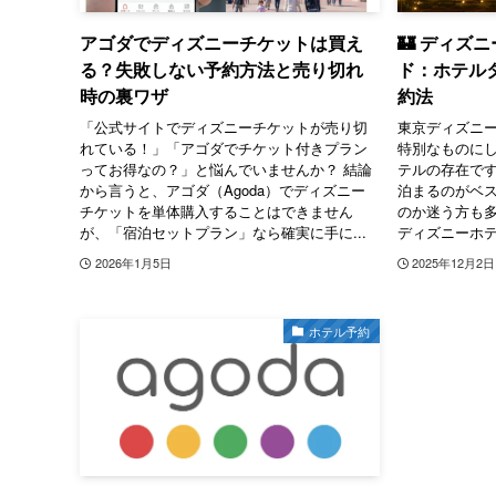
アゴダでディズニーチケットは買え
🏰 ディズ
る？失敗しない予約方法と売り切れ
ド：ホテル
時の裏ワザ
約法
「公式サイトでディズニーチケットが売り切
東京ディズニー
れている！」「アゴダでチケット付きプラン
特別なものに
ってお得なの？」と悩んでいませんか？ 結論
テルの存在で
から言うと、アゴダ（Agoda）でディズニー
泊まるのがベ
チケットを単体購入することはできません
のか迷う方も多
が、「宿泊セットプラン」なら確実に手に...
ディズニーホテ
2026年1月5日
2025年12月2日
ホテル予約