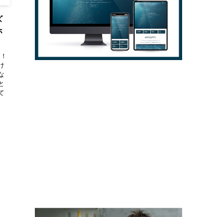
ズ
ホ
る！
け
な
と
て