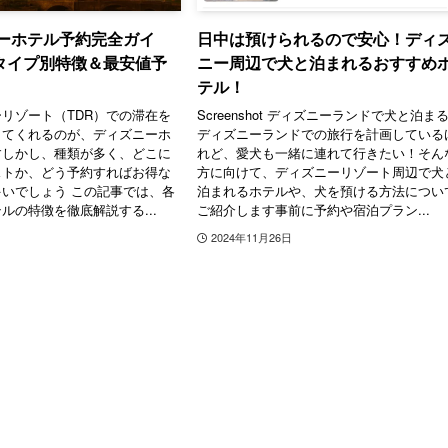
ニーホテル予約完全ガイ
日中は預けられるので安心！ディ
タイプ別特徴＆最安値予
ニー周辺で犬と泊まれるおすすめ
テル！
リゾート（TDR）での滞在を
Screenshot ディズニーランドで犬と泊ま
してくれるのが、ディズニーホ
ディズニーランドでの旅行を計画している
すしかし、種類が多く、どこに
れど、愛犬も一緒に連れて行きたい！そん
ストか、どう予約すればお得な
方に向けて、ディズニーリゾート周辺で犬
いでしょう この記事では、各
泊まれるホテルや、犬を預ける方法につい
ルの特徴を徹底解説する...
ご紹介します事前に予約や宿泊プラン...
2024年11月26日