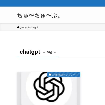
ちゅ〜ちゅ〜ぶ。
ホーム
chatgpt
chatgpt
– tag –
記事構成テンプレート