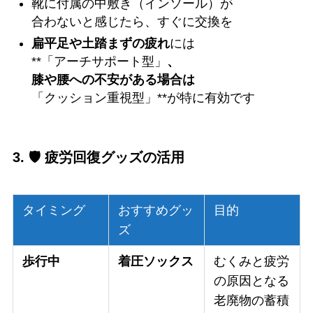
靴に付属の中敷き（インソール）が
合わないと感じたら、すぐに交換を
扁平足や土踏まずの疲れ
には
**「アーチサポート型」
、
膝や腰への不安がある場合は
「クッション重視型」**が特に有効です
3. 🛡️ 疲労回復グッズの活用
タイミング
おすすめグッ
目的
ズ
歩行中
着圧ソックス
むくみと疲労
の原因となる
老廃物の蓄積