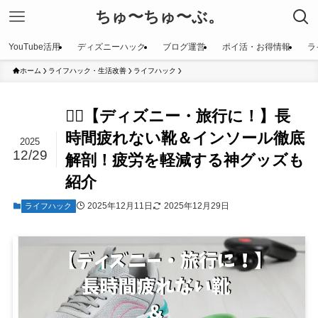
ちゅ〜ちゅ〜ぶ。
YouTube活用
ディズニーハック
ブログ運営
ポイ活・お得情報
ラ
ホーム
ライフハック・生活改善
ライフハック
🚶‍♀️【ディズニー・旅行に！】長
時間疲れない靴＆インソール徹底
2025
12/29
解剖！疲労を軽減する神グッズも
紹介
2025年12月11日
2025年12月29日
ライフハック