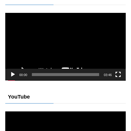
動
画
プ
レ
ー
ヤ
ー
00:00
03:46
YouTube
動
画
プ