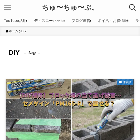
ちゅ〜ちゅ〜ぶ。
YouTube活用
ディズニーハック
ブログ運営
ポイ活・お得情報
ラ
ホーム
DIY
DIY
– tag –
体験談