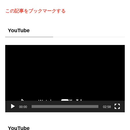
ゴ
リ
この記事をブックマークする
ー
YouTube
動
画
プ
レ
ー
ヤ
ー
00:00
02:58
YouTube