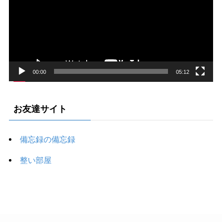
レ
ー
ヤ
ー
00:00
05:12
お友達サイト
備忘録の備忘録
整い部屋