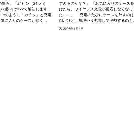
悩み、「24ピン（24-pin）」
すぎるのかな？」 「お気に入りのケース
タを選べばすべて解決します！
けたら、ワイヤレス充電が反応しなくなっ
agSafeのように「カチッ」と充電
た……」 「充電のたびにケースを外すの
気に入りのケースが厚く...
倒だけど、無理やり充電して発熱するのも..
2026年1月4日