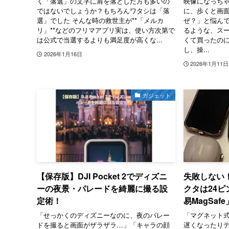
く「落選」の文字に肩を落とした方も多いの
映像になっちゃ
ではないでしょうか？もちろんワタシは「落
に、歩くと画
選」でした そんな時の救世主が**「メルカ
ぜ？」と悩んでい
リ」**などのフリマアプリ実は、使い方次第で
るような、ス
は公式で当選するよりも満足度が高くな...
くて買ったの
し、操...
2026年1月16日
2026年1月11日
ガジェット
【保存版】DJI Pocket 2でディズニ
失敗しない！
ーの夜景・パレードを綺麗に撮る設
クタは24ピ
定術！
易MagSaf
「せっかくのディズニーなのに、夜のパレー
「マグネット
ドを撮ると画面がザラザラ…」「キャラの顔
遅くなったり