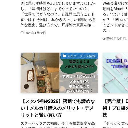
さに思わず時間を忘れてしまいますよねしか
Web会議だけで
し、「耳掃除はどこまでやっていいの？」
動画をMacの
「世界ではどうなの？」と疑問に思うことも
る」**という
多いはず 今回は、耳かきの正しい知識から意
か？ 「iPho
外な歴史、選び方まで、耳掃除の真実を徹...
てピントが合
の...
2026年1月22日
2026年1月17日
スタバ・グッズ情報
【スタバ福袋2026】落選でも諦めな
【完全版】DJ
い！メルカリ購入のメリット・デメ
術！プロ級
リットと賢い買い方
技
スターバックスの福袋、今年も抽選倍率が高
「せっかく買