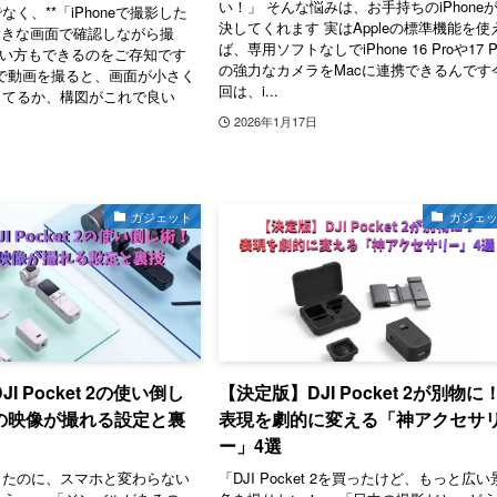
い！」 そんな悩みは、お手持ちのiPhone
なく、**「iPhoneで撮影した
決してくれます 実はAppleの標準機能を使
大きな画面で確認しながら撮
ば、専用ソフトなしでiPhone 16 Proや17 P
使い方もできるのをご存知です
の強力なカメラをMacに連携できるんです
neで動画を撮ると、画面が小さく
回は、i...
ってるか、構図がこれで良い
2026年1月17日
ガジェット
ガジェ
I Pocket 2の使い倒し
【決定版】DJI Pocket 2が別物に
の映像が撮れる設定と裏
表現を劇的に変える「神アクセサ
ー」4選
ったのに、スマホと変わらない
「DJI Pocket 2を買ったけど、もっと広い