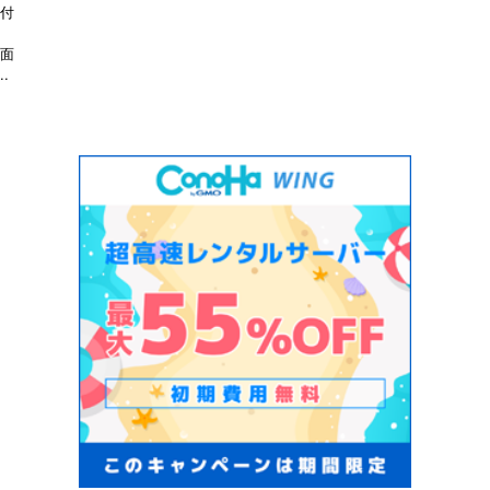
を付
は面
.