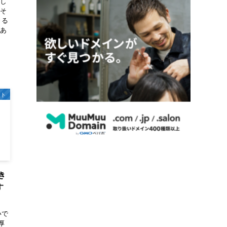
うし
 そ
きる
んあ
ット
き
す
いで
厚