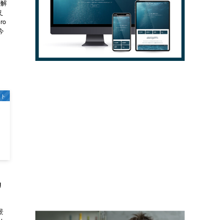
が解
え
ro
今
ット
！
リ
景