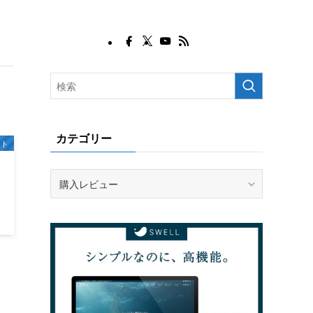
カテゴリー
ット
カ
テ
ゴ
リ
ー