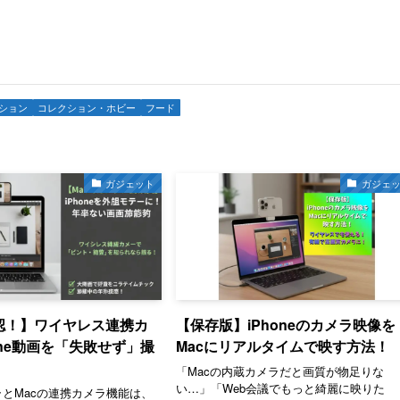
ション
コレクション・ホビー
フード
ガジェット
ガジェ
確認！】ワイヤレス連携カ
【保存版】iPhoneのカメラ映像を
one動画を「失敗せず」撮
Macにリアルタイムで映す方法！
「Macの内蔵カメラだと画質が物足りな
い…」「Web会議でもっと綺麗に映りた
メラとMacの連携カメラ機能は、