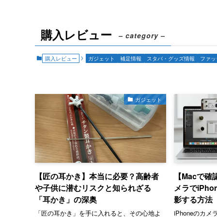
購入レビュー
– category –
購入レビュー
ガジェット
補足情報
スタバ・グッズ情報
ファッ
ガジェット
【匠の耳かき】本当に必要？高齢者
【Macで
や子供に潜むリスクと知られざる
メラでiPh
「耳かき」の深奥
影する方法
「匠の耳かき」を手に入れると、その心地よ
iPhoneのカ