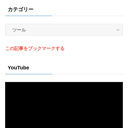
カテゴリー
カ
テ
ゴ
リ
この記事をブックマークする
ー
YouTube
動
画
プ
レ
ー
ヤ