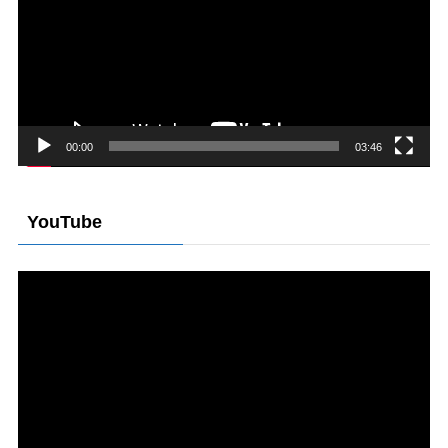
レ
ー
ヤ
ー
00:00
03:46
YouTube
動
画
プ
レ
ー
ヤ
ー