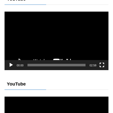
動
画
プ
レ
ー
ヤ
ー
00:00
02:58
YouTube
動
画
プ