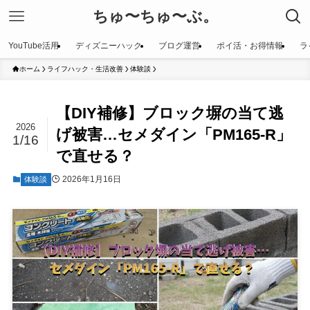
ちゅ〜ちゅ〜ぶ。
YouTube活用
ディズニーハック
ブログ運営
ポイ活・お得情報
ラ
ホーム
ライフハック・生活改善
体験談
【DIY補修】ブロック塀の当て逃
2026
げ被害…セメダイン「PM165-R」
1/16
で直せる？
2026年1月16日
体験談