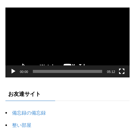
動
画
プ
レ
ー
ヤ
ー
00:00
05:12
お友達サイト
備忘録の備忘録
整い部屋