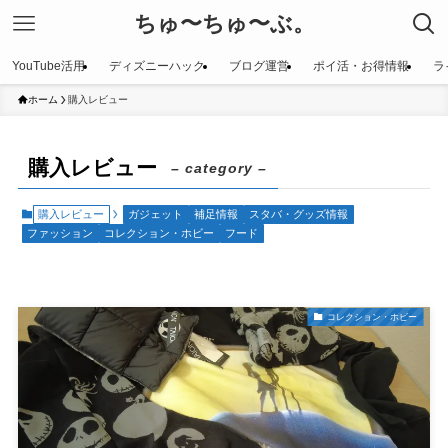
ちゅ〜ちゅ〜ぶ。
YouTube活用
ディズニーハック
ブログ運営
ポイ活・お得情報
ラ
ホーム
購入レビュー
購入レビュー
– category –
購入レビュー
ガジェット
補足情報
スタバ・グッズ情報
ファッション
コレクション・ホビー
フード
コレクション・ホビー