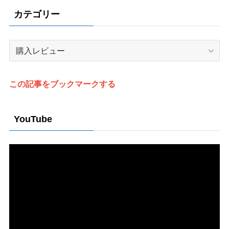
カテゴリー
カ
テ
ゴ
リ
この記事をブックマークする
ー
YouTube
動
画
プ
レ
ー
ヤ
ー