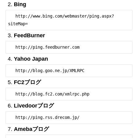
Bing
   http://www.bing.com/webmaster/ping.aspx?
siteMap=
FeedBurner
   http://ping.feedburner.com
Yahoo Japan
   http://blog.goo.ne.jp/XMLRPC
FC2ブログ
   http://blog.fc2.com/xmlrpc.php
Livedoorブログ
   http://ping.rss.drecom.jp/
Amebaブログ