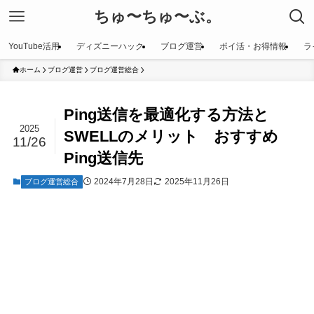
ちゅ〜ちゅ〜ぶ。
YouTube活用
ディズニーハック
ブログ運営
ポイ活・お得情報
ラ
ホーム
ブログ運営
ブログ運営総合
Ping送信を最適化する方法と
2025
SWELLのメリット おすすめ
11/26
Ping送信先
2024年7月28日
2025年11月26日
ブログ運営総合