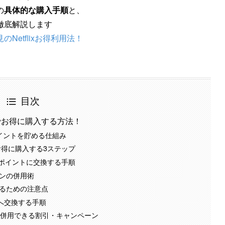
の
具体的な購入手順
と、
徹底解説します
etflixお得利用法！
目次
ンでお得に購入する方法！
くポイントを貯める仕組み
eをお得に購入する3ステップ
Payポイントに交換する手順
ーンの併用術
するための注意点
トへ交換する手順
と併用できる割引・キャンペーン