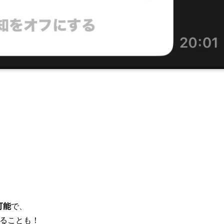
可能
で、
なることも！