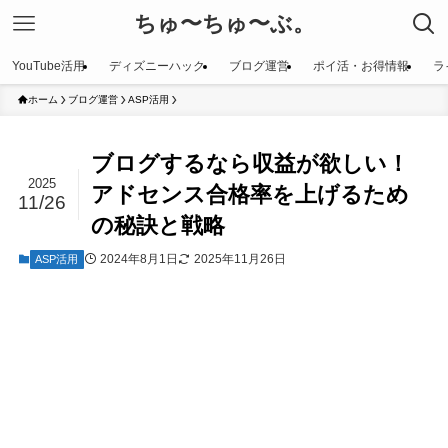
ちゅ〜ちゅ〜ぶ。
YouTube活用
ディズニーハック
ブログ運営
ポイ活・お得情報
ラ
ホーム
ブログ運営
ASP活用
ブログするなら収益が欲しい！
2025
アドセンス合格率を上げるため
11/26
の秘訣と戦略
2024年8月1日
2025年11月26日
ASP活用