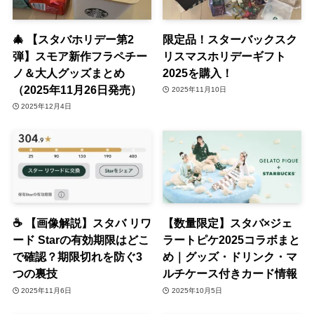
🎄 【スタバホリデー第2
限定品！スターバックスク
弾】スモア新作フラペチー
リスマスホリデーギフト
ノ＆大人グッズまとめ
2025を購入！
（2025年11月26日発売）
2025年11月10日
2025年12月4日
☕ 【画像解説】スタバ リワ
【数量限定】スタバ×ジェ
ード Starの有効期限はどこ
ラートピケ2025コラボまと
で確認？期限切れを防ぐ3
め｜グッズ・ドリンク・マ
つの裏技
ルチケース付きカード情報
2025年11月6日
2025年10月5日