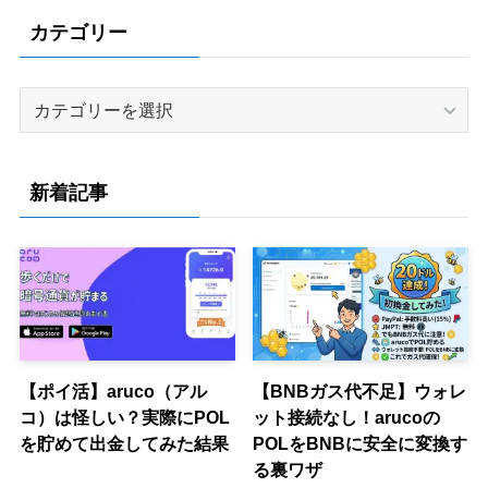
カテゴリー
カ
テ
ゴ
リ
新着記事
ー
【ポイ活】aruco（アル
【BNBガス代不足】ウォレ
コ）は怪しい？実際にPOL
ット接続なし！arucoの
を貯めて出金してみた結果
POLをBNBに安全に変換す
る裏ワザ