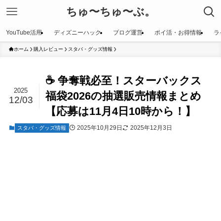
ちゅ〜ちゅ〜ぶ。
YouTube活用
ディズニーハック
ブログ運営
ポイ活・お得情報
ラ
ホーム
購入レビュー
スタバ・グッズ情報
☕ 争奪戦必至！スターバックス
2025
福袋2026の抽選販売情報まとめ
12/03
【応募は11月4日10時から！】
2025年10月29日
2025年12月3日
スタバ・グッズ情報