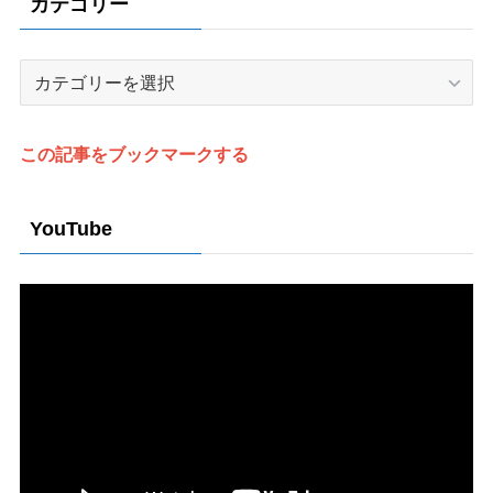
カテゴリー
カ
テ
ゴ
リ
この記事をブックマークする
ー
YouTube
動
画
プ
レ
ー
ヤ
ー