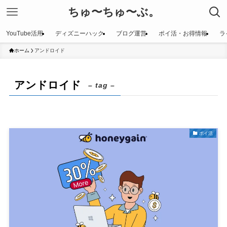
ちゅ〜ちゅ〜ぶ。
YouTube活用
ディズニーハック
ブログ運営
ポイ活・お得情報
ラ
ホーム
アンドロイド
アンドロイド
– tag –
ポイ活