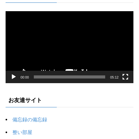
動
画
プ
レ
ー
ヤ
ー
00:00
05:12
お友達サイト
備忘録の備忘録
整い部屋