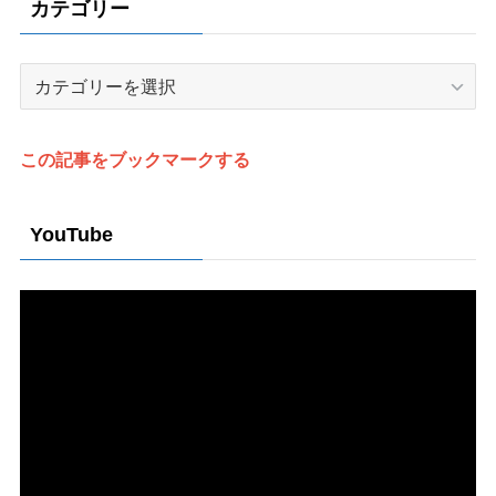
カテゴリー
カ
テ
ゴ
リ
この記事をブックマークする
ー
YouTube
動
画
プ
レ
ー
ヤ
ー