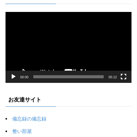
動
画
プ
レ
ー
ヤ
ー
00:00
05:12
お友達サイト
備忘録の備忘録
整い部屋