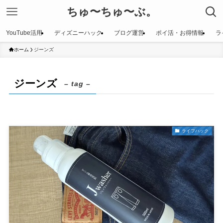
ちゅ〜ちゅ〜ぶ。
YouTube活用
ディズニーハック
ブログ運営
ポイ活・お得情報
ラ
ホーム
ジーンズ
ジーンズ
– tag –
ライフハック