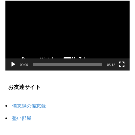
動
画
プ
レ
ー
ヤ
ー
00:00
05:12
お友達サイト
備忘録の備忘録
整い部屋