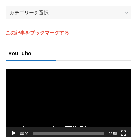
カ
テ
ゴ
リ
この記事をブックマークする
ー
YouTube
動
画
プ
レ
ー
ヤ
ー
00:00
02:58