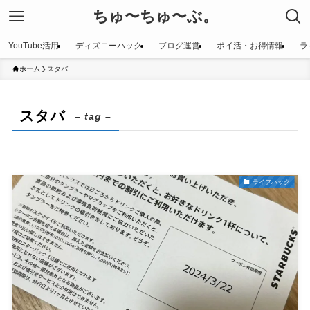
ちゅ〜ちゅ〜ぶ。
YouTube活用
ディズニーハック
ブログ運営
ポイ活・お得情報
ラ
ホーム
スタバ
スタバ
– tag –
ライフハック