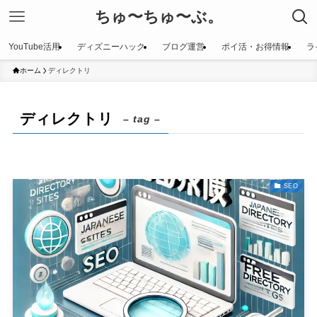
ちゅ〜ちゅ〜ぶ。
YouTube活用
ディズニーハック
ブログ運営
ポイ活・お得情報
ラ
ホーム
ディレクトリ
ディレクトリ
– tag –
SEO