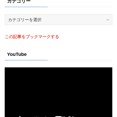
カテゴリー
カ
テ
ゴ
リ
この記事をブックマークする
ー
YouTube
動
画
プ
レ
ー
ヤ
ー