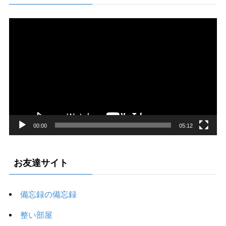
動
画
プ
レ
ー
ヤ
ー
00:00
05:12
お友達サイト
備忘録の備忘録
整い部屋