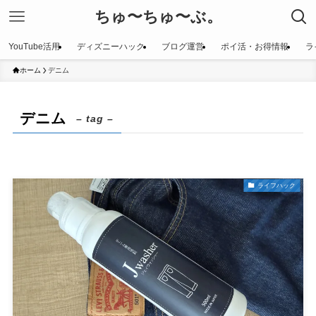
ちゅ〜ちゅ〜ぶ。
YouTube活用
ディズニーハック
ブログ運営
ポイ活・お得情報
ラ
ホーム
デニム
デニム
– tag –
ライフハック