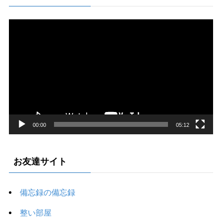
動
画
プ
レ
ー
ヤ
ー
00:00
05:12
お友達サイト
備忘録の備忘録
整い部屋