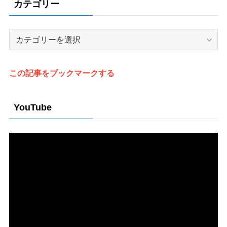
カテゴリー
カ
テ
ゴ
リ
この記事をブックマークする
ー
YouTube
動
画
プ
レ
ー
ヤ
ー