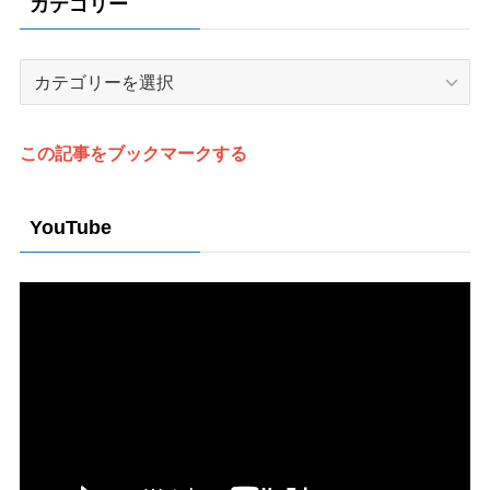
カテゴリー
カ
テ
ゴ
リ
この記事をブックマークする
ー
YouTube
動
画
プ
レ
ー
ヤ
ー