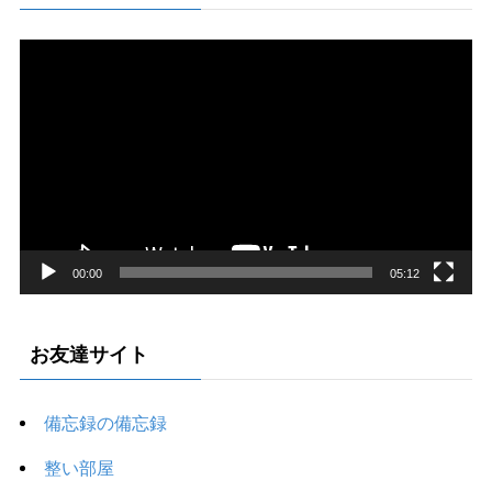
動
画
プ
レ
ー
ヤ
ー
00:00
05:12
お友達サイト
備忘録の備忘録
整い部屋