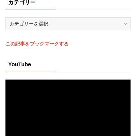
カテゴリー
カ
テ
ゴ
リ
この記事をブックマークする
ー
YouTube
動
画
プ
レ
ー
ヤ
ー