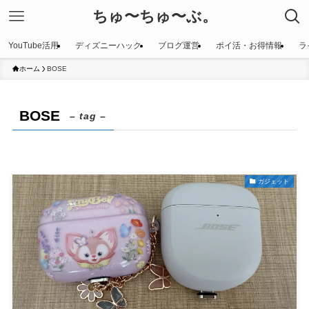
ちゅ〜ちゅ〜ぶ。
YouTube活用
ディズニーハック
ブログ運営
ポイ活・お得情報
ラ
ホーム
BOSE
BOSE
– tag –
ガジェット