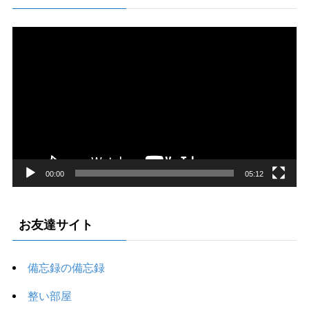
動
画
プ
レ
ー
ヤ
ー
00:00
05:12
お友達サイト
備忘録の備忘録
整い部屋