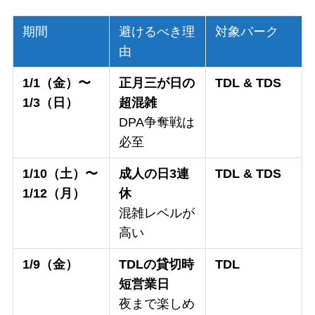
期間
避けるべき理
対象パーク
由
1/1（金）〜
正月三が日の
TDL & TDS
1/3（日）
超混雑
DPA争奪戦は
必至
1/10（土）〜
成人の日3連
TDL & TDS
1/12（月）
休
混雑レベルが
高い
1/9（金）
TDLの貸切時
TDL
短営業日
夜まで楽しめ