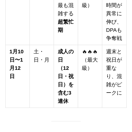
最も混
級）
時間が
雑する
異常に
超繁忙
伸び、
期
DPAも
争奪戦
1月10
土・
成人の
🔥🔥🔥
週末と
日〜1
日・月
日
（最大
祝日が
月12
（12
級）
重な
日
日・祝
り、混
日）を
雑がピ
含む3
ークに
連休