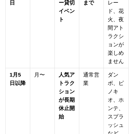
日
ー貸切
まで
レー
イベン
ド、花
ト
火、夜
間アト
ラクシ
ョンが
楽しめ
ません
1月5
月〜
人気ア
通常営
ダン
日以降
トラク
業
ボ、ピ
ション
ノキ
が長期
オ、ホ
休止開
ンテ、
始
スプラ
ッシュ
など、