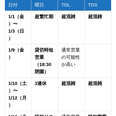
日付
曜日
TDL
TDS
1/1（金
超繁忙期
超混雑
超混雑
）〜
1/3（日
）
1/9（金
貸切時短
通常営業
）
営業
の可能性
（18:30
が高い
閉園）
1/10（土
3連休
超混雑
超混雑
）〜
1/12（月
）