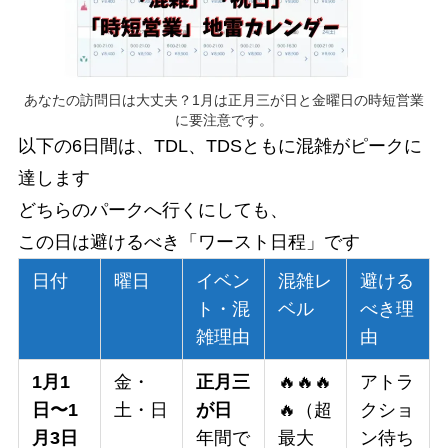
あなたの訪問日は大丈夫？1月は正月三が日と金曜日の時短営業
に要注意です。
以下の6日間は、TDL、TDSともに混雑がピークに
達します
どちらのパークへ行くにしても、
この日は避けるべき「ワースト日程」です
日付
曜日
イベン
混雑レ
避ける
ト・混
ベル
べき理
雑理由
由
1月1
金・
正月三
🔥🔥🔥
アトラ
日〜1
土・日
が日
🔥（超
クショ
月3日
年間で
最大
ン待ち