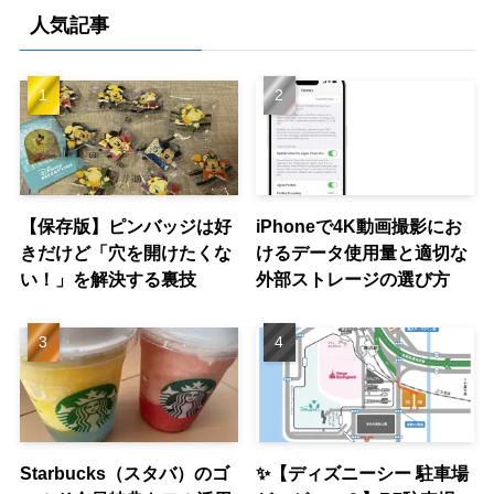
人気記事
【保存版】ピンバッジは好
iPhoneで4K動画撮影にお
きだけど「穴を開けたくな
けるデータ使用量と適切な
い！」を解決する裏技
外部ストレージの選び方
Starbucks（スタバ）のゴ
✨【ディズニーシー 駐車場