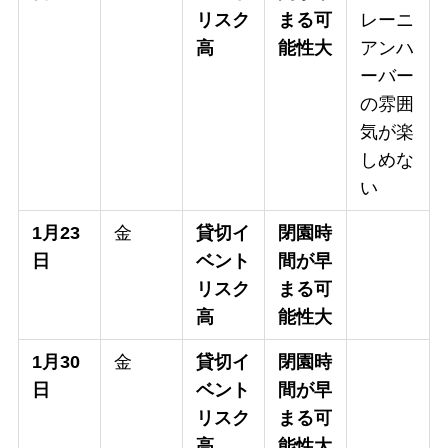
リスク
まる可
レーニ
高
能性大
アンハ
ーバー
の雰囲
気が楽
しめな
い
1月23
金
貸切イ
閉園時
日
ベント
間が早
リスク
まる可
高
能性大
1月30
金
貸切イ
閉園時
日
ベント
間が早
リスク
まる可
高
能性大