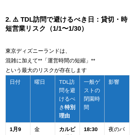
2. ⚠️ TDL訪問で避けるべき日：貸切・時
短営業リスク（1/1〜1/30）
東京ディズニーランドは、
混雑に加えて**「運営時間の短縮」**
という最大のリスクが存在します
日付
曜日
TDL訪
一般ゲ
影響
問を避
ストの
けるべ
閉園時
き
特別
間
理由
1月9
金
カルビ
18:30
夜のパ