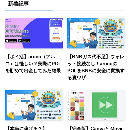
リ
新着記事
ー
【ポイ活】aruco（アル
【BNBガス代不足】ウォレ
コ）は怪しい？実際にPOL
ット接続なし！arucoの
を貯めて出金してみた結果
POLをBNBに安全に変換す
る裏ワザ
【本当に稼げる？】
【完全版】CanvaとiMovie