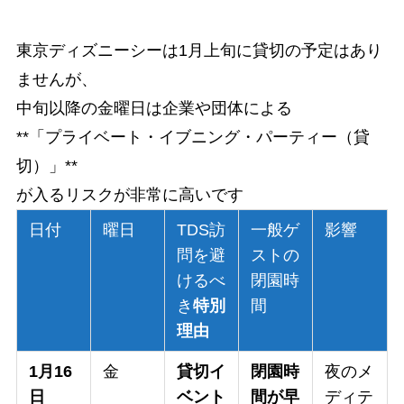
東京ディズニーシーは1月上旬に貸切の予定はあり
ませんが、
中旬以降の金曜日は企業や団体による
**「プライベート・イブニング・パーティー（貸
切）」**
が入るリスクが非常に高いです
日付
曜日
TDS訪
一般ゲ
影響
問を避
ストの
けるべ
閉園時
き
特別
間
理由
1月16
金
貸切イ
閉園時
夜のメ
日
ベント
間が早
ディテ