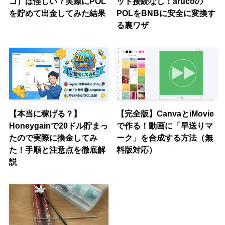
コ）は怪しい？実際にPOL
ット接続なし！arucoの
を貯めて出金してみた結果
POLをBNBに安全に変換す
る裏ワザ
【本当に稼げる？】
【完全版】CanvaとiMovie
Honeygainで20ドル貯まっ
で作る！動画に「早送りマ
たので実際に換金してみ
ーク」を合成する方法（無
た！手順と注意点を徹底解
料版対応）
説