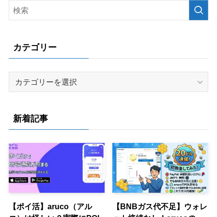
カテゴリー
カ
テ
ゴ
リ
新着記事
ー
【ポイ活】aruco（アル
【BNBガス代不足】ウォレ