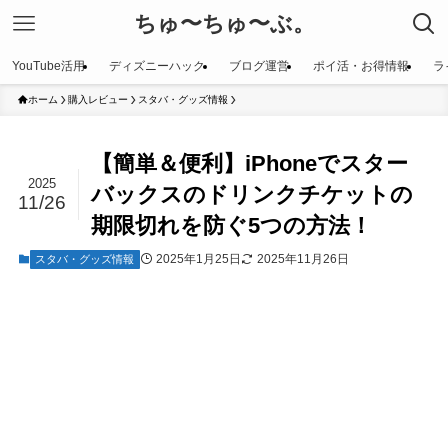
ちゅ〜ちゅ〜ぶ。
YouTube活用
ディズニーハック
ブログ運営
ポイ活・お得情報
ラ
ホーム
購入レビュー
スタバ・グッズ情報
【簡単＆便利】iPhoneでスター
2025
バックスのドリンクチケットの
11/26
期限切れを防ぐ5つの方法！
2025年1月25日
2025年11月26日
スタバ・グッズ情報