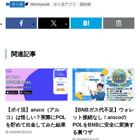
ポイ活
Moneywalk
ポイ活アプリ
節約術
関連記事
【ポイ活】aruco（アル
【BNBガス代不足】ウォレ
コ）は怪しい？実際にPOL
ット接続なし！arucoの
を貯めて出金してみた結果
POLをBNBに安全に変換す
る裏ワザ
2026年5月31日
2026年5月31日