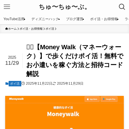
ちゅ〜ちゅ〜ぶ。
YouTube活用
ディズニーハック
ブログ運営
ポイ活・お得情報
ラ
ホーム
ポイ活・お得情報
ポイ活
🚶‍♂️【Money Walk（マネーウォー
ク）】で歩くだけポイ活！無料で
2025
11/29
お小遣いを稼ぐ方法と招待コード
解説
2025年11月22日
2025年11月29日
ポイ活