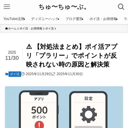
ちゅ〜ちゅ〜ぶ。
YouTube活用
ディズニーハック
ブログ運営
ポイ活・お得情報
ラ
ホーム
ポイ活・お得情報
ポイ活
⚠️ 【対処法まとめ】ポイ活アプ
2025
リ「プラリー」でポイントが反
11/30
映されない時の原因と解決策
2025年11月29日
2025年11月30日
ポイ活