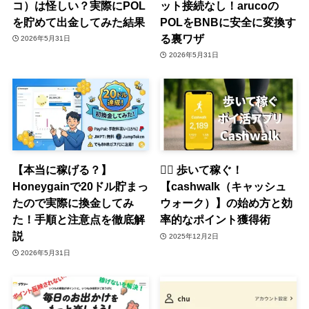
コ）は怪しい？実際にPOL
ット接続なし！arucoの
を貯めて出金してみた結果
POLをBNBに安全に変換す
る裏ワザ
2026年5月31日
2026年5月31日
【本当に稼げる？】
🚶‍♀️ 歩いて稼ぐ！
Honeygainで20ドル貯まっ
【cashwalk（キャッシュ
たので実際に換金してみ
ウォーク）】の始め方と効
た！手順と注意点を徹底解
率的なポイント獲得術
説
2025年12月2日
2026年5月31日