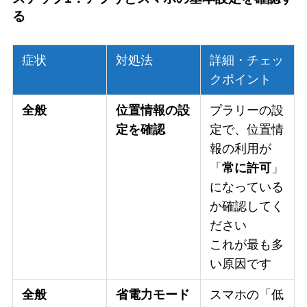
る
症状
対処法
詳細・チェッ
クポイント
全般
位置情報の設
プラリーの設
定を確認
定で、位置情
報の利用が
「
常に許可
」
になっている
か確認してく
ださい
これが最も多
い原因です
全般
省電力モード
スマホの「低