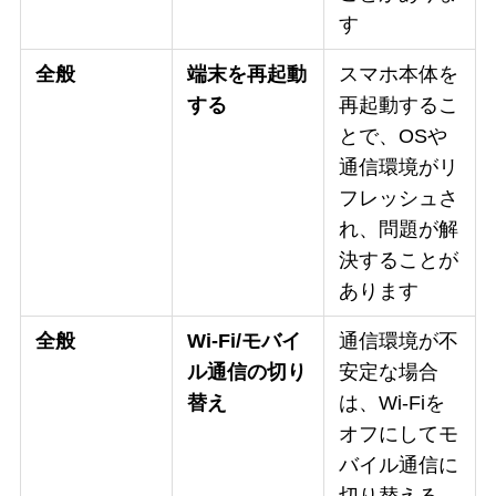
す
全般
端末を再起動
スマホ本体を
する
再起動するこ
とで、OSや
通信環境がリ
フレッシュさ
れ、問題が解
決することが
あります
全般
Wi-Fi/モバイ
通信環境が不
ル通信の切り
安定な場合
替え
は、Wi-Fiを
オフにしてモ
バイル通信に
切り替える、