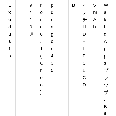
E
9
r
p
B
イ
5
W
x
年
o
d
ン
m
al
o
1
i
r
チ
A
le
d
0
d
a
H
h
t,
u
月
8
g
D
d
s
.
o
+
A
1
1
n
I
p
s
(
4
P
p
O
3
S
s
r
5
L
ブ
e
C
ラ
o
D
ウ
)
ザ
,
B
it