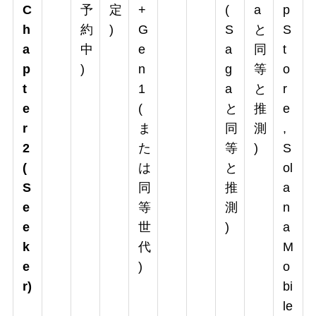
C
予
定
+
(
a
p
h
約
)
G
S
と
S
a
中
e
a
同
t
p
)
n
g
等
o
t
1
a
と
r
e
(
と
推
e
r
ま
同
測
,
2
た
等
)
S
(
は
と
ol
S
同
推
a
e
等
測
n
e
世
)
a
k
代
M
e
)
o
r)
bi
le