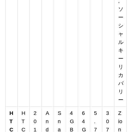
,
ソ
ー
シ
ャ
ル
キ
ー
リ
カ
バ
リ
ー
H
H
2
A
S
4
6
5
3
Z
T
T
0
n
n
G
4
.
0
io
C
C
1
d
a
B
G
7
7
n