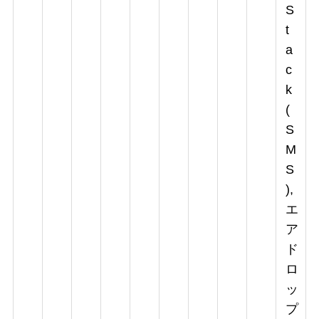
S
t
a
c
k
(
S
M
S
),
エ
ア
ド
ロ
ッ
プ