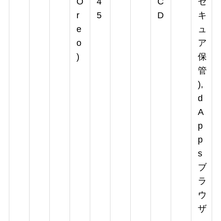
O
4
C
セ
r
5
D
キ
e
ュ
o
ア
)
保
管
),
d
A
p
p
s
ブ
ラ
ウ
ザ