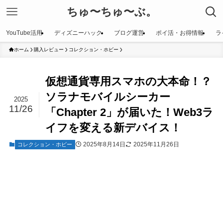
ちゅ〜ちゅ〜ぶ。
YouTube活用
ディズニーハック
ブログ運営
ポイ活・お得情報
ラ
ホーム
購入レビュー
コレクション・ホビー
仮想通貨専用スマホの大本命！？
ソラナモバイルシーカー
2025
11/26
「Chapter 2」が届いた！Web3ラ
イフを変える新デバイス！
2025年8月14日
2025年11月26日
コレクション・ホビー