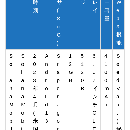
時
サ
ジ
レ
ー
W
期
(
イ
容
e
S
量
b
o
3
C
機
)
能
S
S
2
A
S
1
5
6
4
S
o
o
0
n
n
2
1
.
1
e
l
l
2
d
a
G
2
6
0
e
a
a
3
r
p
B
G
7
0
d
n
n
年
o
d
B
イ
m
V
a
a
4
i
r
ン
A
a
M
M
月
d
a
チ
h
ul
o
o
(
1
g
O
t
b
b
米
3
o
L
(
il
il
国
n
E
秘