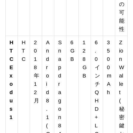
の
可
能
性
H
H
2
A
S
6
1
6
3
Z
T
T
0
n
n
G
2
.
5
io
C
C
1
d
a
B
8
0
0
n
E
8
r
p
G
イ
0
W
x
年
o
d
B
ン
m
al
o
1
i
r
チ
A
le
d
2
d
a
Q
h
t
u
月
8
g
H
(
s
.
o
D
秘
1
1
n
+
密
(
8
L
鍵