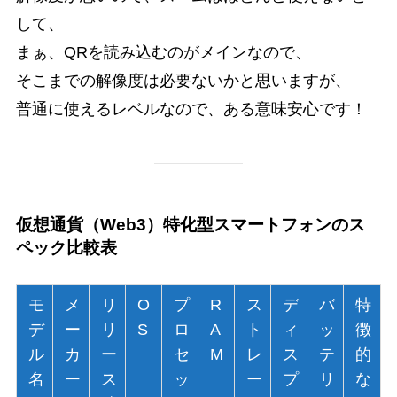
して、
まぁ、QRを読み込むのがメインなので、
そこまでの解像度は必要ないかと思いますが、
普通に使えるレベルなので、ある意味安心です！
仮想通貨（Web3）特化型スマートフォンのス
ペック比較表
モ
メ
リ
O
プ
R
ス
デ
バ
特
デ
ー
リ
S
ロ
A
ト
ィ
ッ
徴
ル
カ
ー
セ
M
レ
ス
テ
的
名
ー
ス
ッ
ー
プ
リ
な