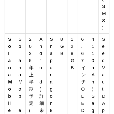
S
M
S
)
S
S
2
A
S
8
1
6
4
S
o
o
0
n
n
G
2
.
1
e
l
l
2
d
a
B
8
6
1
e
a
a
5
r
p
G
7
0
d
n
n
年
o
d
B
イ
m
V
a
a
上
i
r
ン
A
a
M
M
半
d
a
チ
h
ul
o
o
期
(
g
O
(
t,
b
b
予
詳
o
L
S
D
il
il
定
細
n
E
a
A
e
e
(
未
8
D
g
p