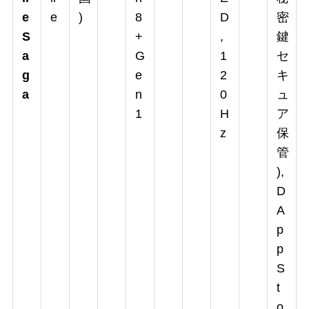
e
e
)
8
D
密
S
+
,
鍵
a
G
1
セ
g
e
2
キ
a
n
0
ュ
1
H
ア
z
保
管
),
D
A
p
p
S
t
o