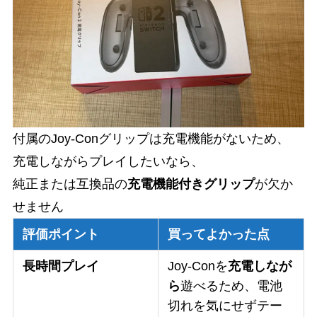
付属のJoy-Conグリップは充電機能がないため、
充電しながらプレイしたいなら、
純正または互換品の
充電機能付きグリップ
が欠か
せません
評価ポイント
買ってよかった点
長時間プレイ
Joy-Conを
充電しなが
ら
遊べるため、電池
切れを気にせずテー