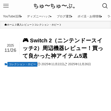
ちゅ〜ちゅ〜ぶ。
YouTube活用
ディズニーハック
ブログ運営
ポイ活・お得情報
ラ
ホーム
購入レビュー
コレクション・ホビー
🎮 Switch 2（ニンテンドースイ
2025
ッチ2）周辺機器レビュー！買っ
11/26
て良かった神アイテム5選
2025年11月22日
2025年11月26日
コレクション・ホビー