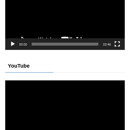
プ
レ
ー
ヤ
ー
00:00
03:46
YouTube
動
画
プ
レ
ー
ヤ
ー