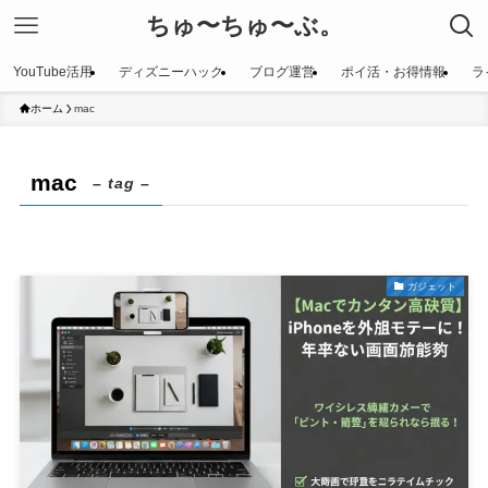
ちゅ〜ちゅ〜ぶ。
YouTube活用
ディズニーハック
ブログ運営
ポイ活・お得情報
ラ
ホーム
mac
mac
– tag –
ガジェット