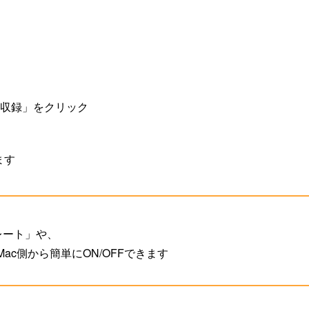
、
収録」をクリック
ます
トレート」や、
c側から簡単にON/OFFできます