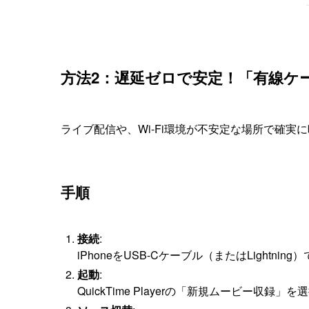
方法2：遅延ゼロで安定！「有線ケ
ライブ配信や、Wi-Fi環境が不安定な場所で確実
手順
接続
:
iPhoneをUSB-Cケーブル（またはLightnin
起動
:
QuickTime Playerの「新規ムービー収録」を