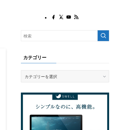
カテゴリー
カ
テ
ゴ
リ
ー