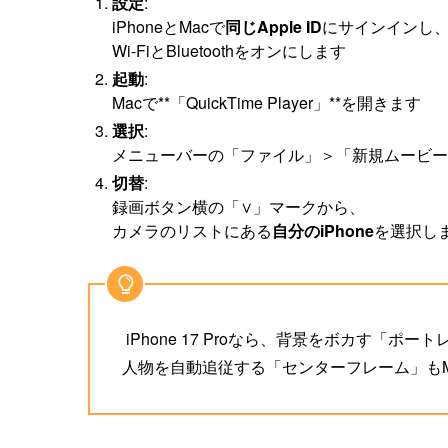
設定
:
iPhoneとMacで
同じApple ID
にサインインし
Wi-FiとBluetoothをオンにします
起動
:
Macで**「QuickTime Player」**を開きます
選択
:
メニューバーの「ファイル」＞「新規ムービー
切替
:
録画ボタン横の「∨」マークから、
カメラのリストにある
自分のiPhone
を選択し
iPhone 17 Proなら、背景をボカす「ポー
人物を自動追従する「センターフレーム」もMa