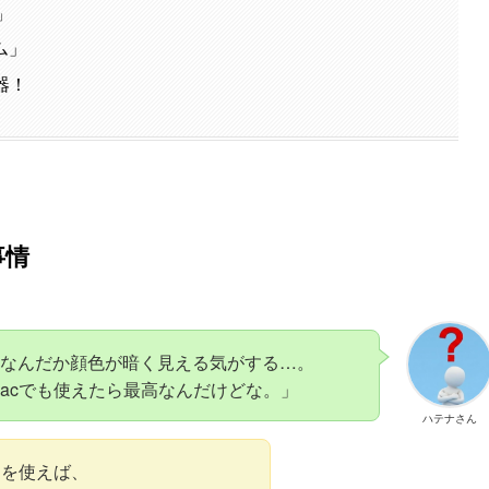
」
ム」
器！
事情
ラ、なんだか顔色が暗く見える気がする…。
メラがMacでも使えたら最高なんだけどな。」
ハテナさん
』を使えば、