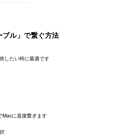
ーブル」で繋ぐ方法
に映したい時に最適です
g）でMacに直接繋ぎます
選択