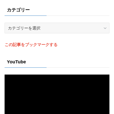
カテゴリー
カ
テ
ゴ
リ
この記事をブックマークする
ー
YouTube
動
画
プ
レ
ー
ヤ