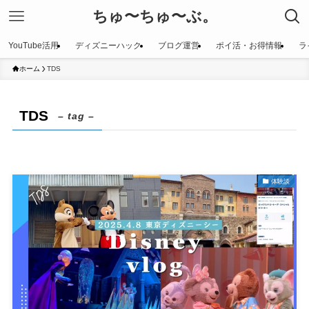
ちゅ〜ちゅ〜ぶ。
YouTube活用
ディズニーハック
ブログ運営
ポイ活・お得情報
ラ
ホーム
TDS
TDS
– tag –
体験談