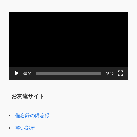
動
画
プ
レ
ー
ヤ
ー
00:00
05:12
お友達サイト
備忘録の備忘録
整い部屋