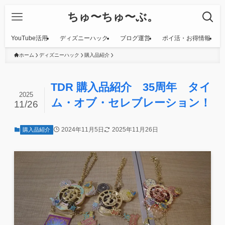
ちゅ〜ちゅ〜ぶ。
YouTube活用
ディズニーハック
ブログ運営
ポイ活・お得情報
ホーム
ディズニーハック
購入品紹介
TDR 購入品紹介 35周年 タイ
2025
ム・オブ・セレブレーション！
11/26
2024年11月5日
2025年11月26日
購入品紹介