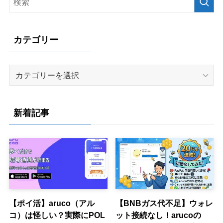
カテゴリー
カ
テ
ゴ
リ
新着記事
ー
【ポイ活】aruco（アル
【BNBガス代不足】ウォレ
コ）は怪しい？実際にPOL
ット接続なし！arucoの