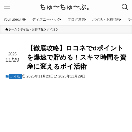
ちゅ〜ちゅ〜ぶ。
YouTube活用
ディズニーハック
ブログ運営
ポイ活・お得情報
ラ
ホーム
ポイ活・お得情報
ポイ活
【徹底攻略】ロコネでdポイント
2025
を爆速で貯める！スキマ時間を資
11/29
産に変えるポイ活術
2025年11月23日
2025年11月29日
ポイ活