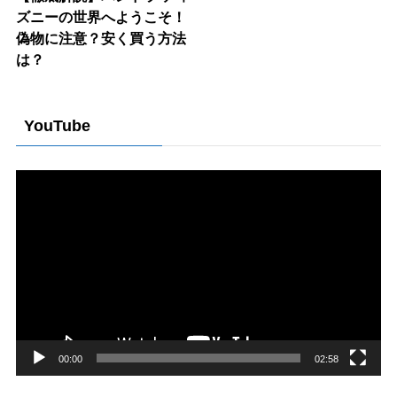
ズニーの世界へようこそ！
偽物に注意？安く買う方法
は？
YouTube
動
画
プ
レ
ー
ヤ
ー
00:00
02:58