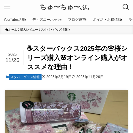
ちゅ〜ちゅ〜ぶ。
YouTube活用
ディズニーハック
ブログ運営
ポイ活・お得情報
ラ
ホーム
購入レビュー
スタバ・グッズ情報
☕️スターバックス2025年の🌸桜シ
2025
リーズ購入🌸オンライン購入がオ
11/26
ススメな理由！
2025年2月19日
2025年11月26日
スタバ・グッズ情報