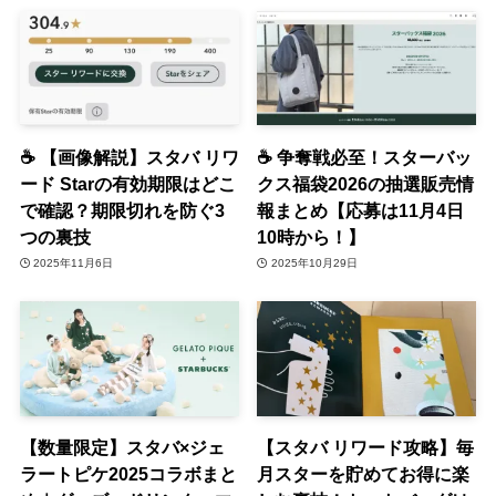
☕ 【画像解説】スタバ リワ
☕ 争奪戦必至！スターバッ
ード Starの有効期限はどこ
クス福袋2026の抽選販売情
で確認？期限切れを防ぐ3
報まとめ【応募は11月4日
つの裏技
10時から！】
2025年11月6日
2025年10月29日
【数量限定】スタバ×ジェ
【スタバ リワード攻略】毎
ラートピケ2025コラボまと
月スターを貯めてお得に楽