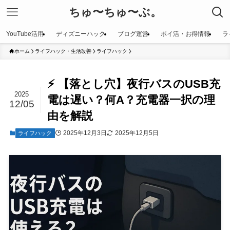
ちゅ〜ちゅ〜ぶ。
YouTube活用
ディズニーハック
ブログ運営
ポイ活・お得情報
ラ
ホーム
ライフハック・生活改善
ライフハック
⚡️ 【落とし穴】夜行バスのUSB充
2025
電は遅い？何A？充電器一択の理
12/05
由を解説
2025年12月3日
2025年12月5日
ライフハック