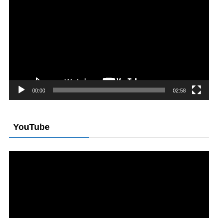
画
プ
レ
ー
ヤ
ー
00:00
02:58
YouTube
動
画
プ
レ
ー
ヤ