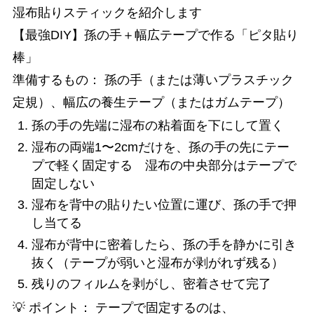
湿布貼りスティックを紹介します
【最強DIY】孫の手＋幅広テープで作る「ピタ貼り
棒」
準備するもの： 孫の手（または薄いプラスチック
定規）、幅広の養生テープ（またはガムテープ）
孫の手の先端に湿布の粘着面を下にして置く
湿布の両端1〜2cmだけを、孫の手の先にテー
プで軽く固定する 湿布の中央部分はテープで
固定しない
湿布を背中の貼りたい位置に運び、孫の手で押
し当てる
湿布が背中に密着したら、孫の手を静かに引き
抜く（テープが弱いと湿布が剥がれず残る）
残りのフィルムを剥がし、密着させて完了
💡 ポイント： テープで固定するのは、