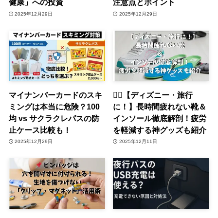
健康」への投資
注意点とポイント
2025年12月29日
2025年12月29日
マイナンバーカードのスキ
🚶‍♀️【ディズニー・旅行
ミングは本当に危険？100
に！】長時間疲れない靴＆
均 vs サクラクレパスの防
インソール徹底解剖！疲労
止ケース比較も！
を軽減する神グッズも紹介
2025年12月29日
2025年12月11日