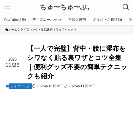
ちゅ〜ちゅ〜ぶ。
YouTube活用
ディズニーハック
ブログ運営
ポイ活・お得情報
ラ
ホーム
ライフハック・生活改善
ライフハック
【一人で完璧】背中・腰に湿布を
シワなく貼る裏ワザとコツ全集
2025
11/26
｜便利グッズ不要の簡単テクニッ
クも紹介
2025年10月26日
2025年11月26日
ライフハック