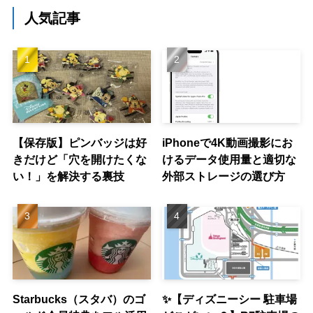
人気記事
【保存版】ピンバッジは好
iPhoneで4K動画撮影にお
きだけど「穴を開けたくな
けるデータ使用量と適切な
い！」を解決する裏技
外部ストレージの選び方
Starbucks（スタバ）のゴ
✨【ディズニーシー 駐車場