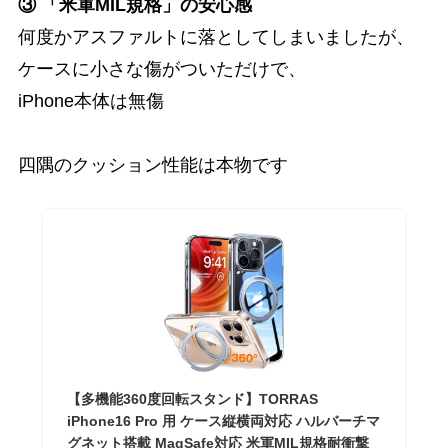
③ 「米軍MIL規格」の安心感
何度かアスファルトに落としてしまいましたが、
ケースに小さな傷がついただけで、
iPhone本体は無傷
四隅のクッション性能は本物です
【多機能360度回転スタンド】TORRAS
iPhone16 Pro 用 ケース縦横両対応 ハルバーチマ
グネット搭載 MagSafe対応 米軍MIL規格耐衝撃