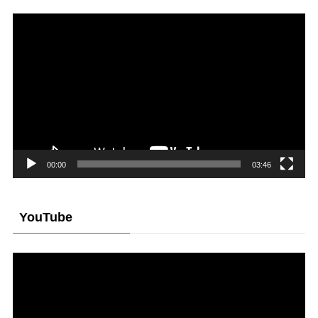
動
画
プ
レ
ー
ヤ
ー
00:00
03:46
YouTube
動
画
プ
レ