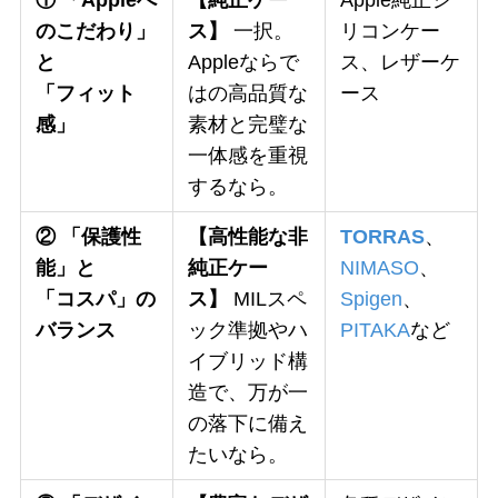
のこだわり」
ス】
一択。
リコンケー
と
Appleならで
ス、レザーケ
「フィット
はの高品質な
ース
感」
素材と完璧な
一体感を重視
するなら。
② 「保護性
【高性能な非
TORRAS
、
能」と
純正ケー
NIMASO
、
「コスパ」の
ス】
MILスペ
Spigen
、
バランス
ック準拠やハ
PITAKA
など
イブリッド構
造で、万が一
の落下に備え
たいなら。