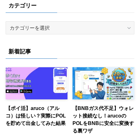
カテゴリー
カ
テ
ゴ
リ
新着記事
ー
【ポイ活】aruco（アル
【BNBガス代不足】ウォレ
コ）は怪しい？実際にPOL
ット接続なし！arucoの
を貯めて出金してみた結果
POLをBNBに安全に変換す
る裏ワザ